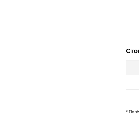
Сто
* Пол