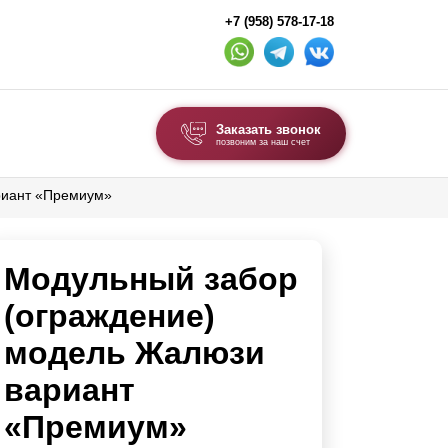
+7 (958) 578-17-18
Заказать звонок
позвоним за наш счет
риант «Премиум»
ВЫБОР ПО ТИПУ
Модульные заборы и ограждения
Модульный забор
Комбинированные заборы
Секционные заборы
(ограждение)
модель Жалюзи
ВОРОТА И КАЛИТКИ
вариант
Ворота откатные
«Премиум»
Ворота распашные
Ворота складные гармошка