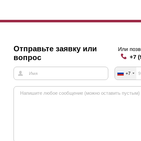
нная характеристика влияет не только на угол обзора и
просматрив
жно учитывать и длину элементов забора. Если длина превышает п
овисания с тыльной стороны устанавливаются специальные усилит
лки. Если нахлест отсутствует, то фиксирующие заклепки, которые 
цевой стороны. Такой вариант не всех устраивает. На функциональн
рактеристики это не влияет. Тем, кто уделяет большое внимание эс
учае рассмотреть варианты с нахлестом на всю длину полки или хот
Отправьте заявку или
Или позв
вопрос
+7 (
+7