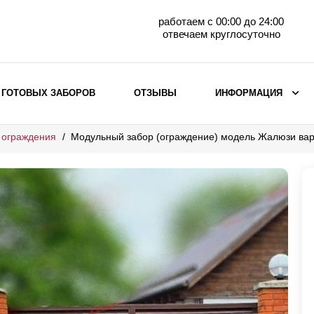
работаем с 00:00 до 24:00
отвечаем круглосуточно
 ГОТОВЫХ ЗАБОРОВ
ОТЗЫВЫ
ИНФОРМАЦИЯ
 ограждения
Модульный забор (ограждение) модель Жалюзи ва
ВЫБОР ПО МАТЕРИАЛУ
Заборы с кирпичными столбами
Заборы из евроштакетника
горизонтального
Металлические заборы для дачи
Забор жалюзи с кирпичными столбами
Металлические заборы
Металлические ограждения