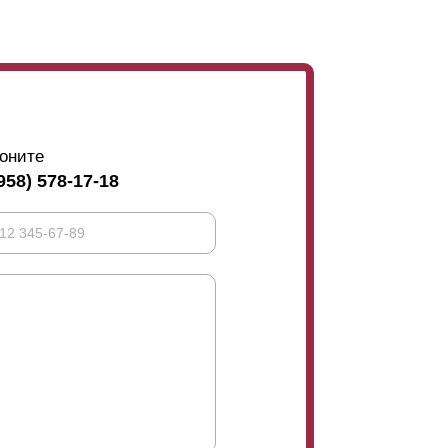
аемость
. Выбирая оптимальный вариант,
олтора метра, то для предотвращения их
ели. Они фиксируются с внутренней стороны
удерживают усилитель, становятся видны с
ость, прочность, и эксплуатационные
тетике и презентабельности, лучше в данном
я бы на ее половину.
оните
958) 578-17-18