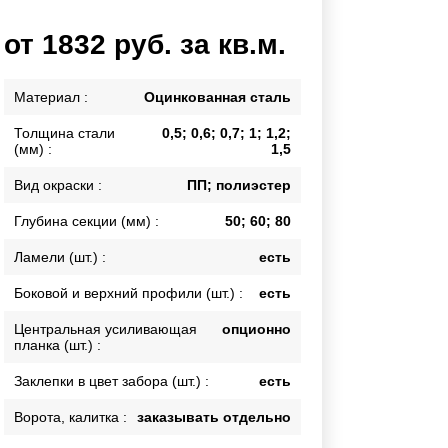
Каркасы ворот
от 1832 руб. за кв.м.
Калитки
Входные группы
Материал :
Оцинкованная сталь
Толщина стали
0,5; 0,6; 0,7; 1; 1,2;
ВСЕ ДЛЯ ЗАБОРА
(мм) :
1,5
Панели для забора
Вид окраски :
ПП; полиэстер
Глубина секции (мм) :
50; 60; 80
Ламели (шт.) :
есть
Боковой и верхний профили (шт.) :
есть
Центральная усиливающая
опционно
планка (шт.) :
Заклепки в цвет забора (шт.) :
есть
Ворота, калитка :
заказывать отдельно