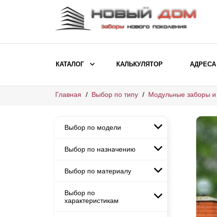
КАТАЛОГ
КАЛЬКУЛЯТОР
АДРЕСА
Главная
Выбор по типу
Модульные заборы и
ВЫБОР ПО МОДЕЛИ
Заборы Ранчо
Выбор по модели
Заборы Хай-тек
Заборы Классика
Выбор по назначению
Заборы Ранчо
Заборы Жалюзи
Заборы Хай-тек
Выбор по материалу
Заборы и ограждения для
Заборы Классика
детских садов
ВЫБОР ПО НАЗНАЧЕНИЮ
Заборы Жалюзи
Выбор по
Заборы с кирпичными столбами
Заборы для дачи
характеристикам
Заборы и ограждения для детских
Заборы из евроштакетника
Элитные заборы для коттеджей
садов