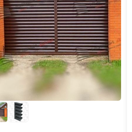
ВЫБОР ПО ХАРАКТЕРИСТИКАМ
Горизонтальные заборы
Высокие заборы
Красивые, дизайнерские заборы
ВЫБОР ПО СПОСОБУ МОНТАЖА
Заборы под ключ
Готовые заборы
Комплекты заборов-лего "сделай сам"
Быстровозводимые заборы