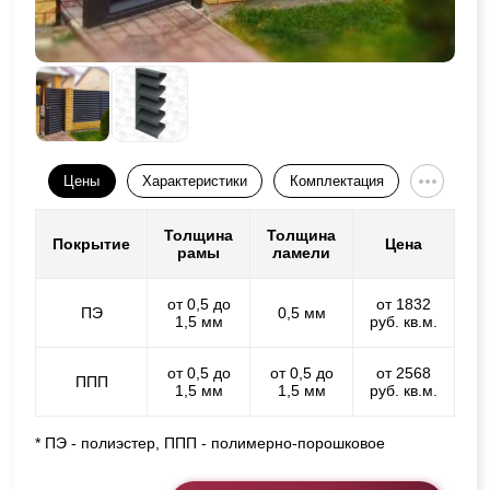
Цены
Характеристики
Комплектация
Толщина
Толщина
Покрытие
Цена
рамы
ламели
от 0,5 до
от 1832
ПЭ
0,5 мм
1,5 мм
руб. кв.м.
от 0,5 до
от 0,5 до
от 2568
ППП
1,5 мм
1,5 мм
руб. кв.м.
* ПЭ - полиэстер, ППП - полимерно-порошковое