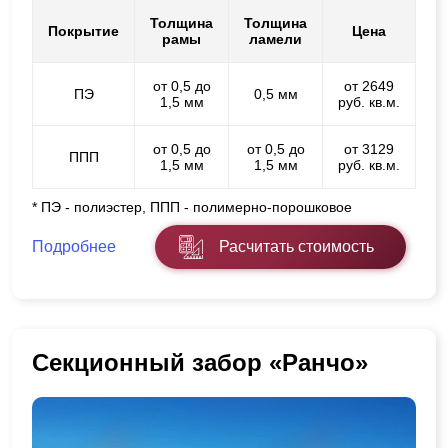
Толщина
Толщина
Покрытие
Цена
рамы
ламели
от 0,5 до
от 2649
ПЭ
0,5 мм
1,5 мм
руб. кв.м.
от 0,5 до
от 0,5 до
от 3129
ППП
1,5 мм
1,5 мм
руб. кв.м.
* ПЭ - полиэстер, ППП - полимерно-порошковое
Подробнее
Расчитать стоимость
Секционный забор «Ранчо»