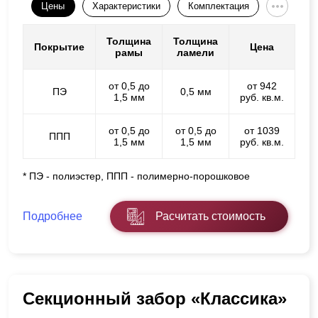
Цены
Характеристики
Комплектация
Толщина
Толщина
Покрытие
Цена
рамы
ламели
от 0,5 до
от 942
ПЭ
0,5 мм
1,5 мм
руб. кв.м.
от 0,5 до
от 0,5 до
от 1039
ППП
1,5 мм
1,5 мм
руб. кв.м.
* ПЭ - полиэстер, ППП - полимерно-порошковое
Подробнее
Расчитать стоимость
Секционный забор «Классика»