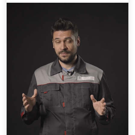
Для производства своих заборов мы используем только
качественный металл. Толщина металла может быть: 0,5
мм, 0,6 мм, 0,7 мм, 1 мм, 1,2 мм, 1,5 мм. Толщину
выбирает заказчик. От толщины стали зависит
надежность и долговечность конструкции. Чем толще
используется металл, тем дороже может обойтись забор.
Чаще всего заказывают 0,7 - 1 мм. Но все зависит от
индивидуальных предпочтений и возможностей
заказчика. Тонкий металл может не подойти для
широкого пролета.
Так как, каждый пролет - это определенное сочетание
комбинаций ламелей. То, в зависимости от модели,
может меняться количество ламелей в пролете. Также
заказчик сам решает, какой длины и ширины у него будет
каждый пролет забора. Кстати, длина ламели будет