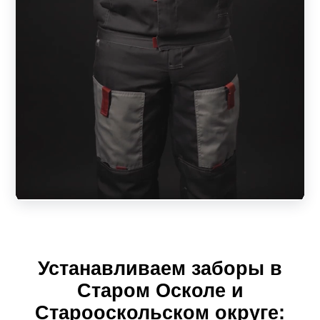
зависеть от выбранного размера пролета. А ширина
ламели повлияет на внешний вид конструкции, на
дизайн.
То есть, клиент имеет возможность приобрести
качественный и красивый забор строго по своим
размерам. Разнообразие моделей и вариаций позволит
создать ограждение своей мечты, которое будет
отвечать всем предъявляемым требованиям качества и
безопасности. Простая установка пролета не доставит
лишних хлопот. За надежным забором его обладатель
будет себя чувствовать, как за каменной стеной.
Рассмотрим секционные конструкции в зависимости от
Устанавливаем заборы в
модели.
Старом Осколе и
Жалюзи
Старооскольском округе: