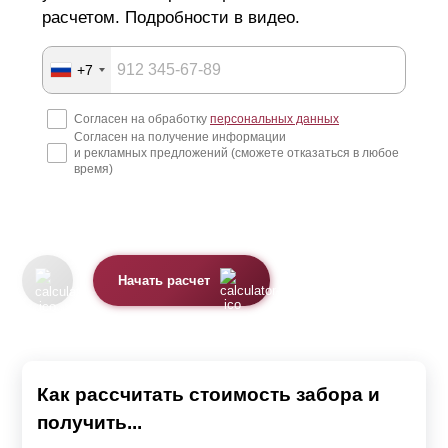
обратиться к нам и мы решим возникшие проблемы.
расчетом. Подробности в видео.
Наши опытные сотрудники смогут проконсультировать,
как по телефону, так и по видеосвязи.
+7
Забор, производимый нами, может отличаться внешним
Согласен на обработку
персональных данных
видом в зависимости от выбранной модели.
Согласен на получение информации
и рекламных предложений (сможете отказаться в любое
время)
Мы предлагаем 4 модели секции
Жалюзи.
Ранчо.
Начать расчет
Классика.
Хай-тек.
Каждая модель красива по-своему. Также все варианты
Как рассчитать стоимость забора и
качественные, надежные и имеют длительный срок
получить...
службы.