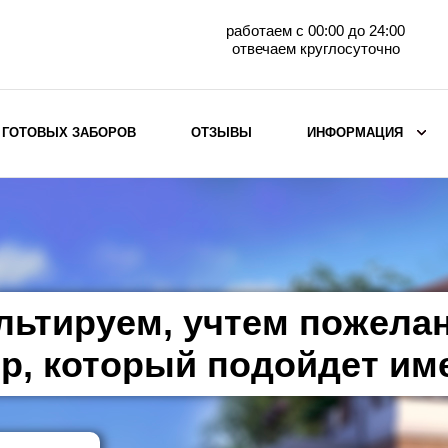
работаем с 00:00 до 24:00
отвечаем круглосуточно
 ГОТОВЫХ ЗАБОРОВ
ОТЗЫВЫ
ИНФОРМАЦИЯ
ВЫБОР ПО МАТЕРИАЛУ
Заборы с кирпичными столбами
Заборы из евроштакетника
горизонтального
льтируем, учтем пожела
Металлические заборы для дачи
Забор жалюзи с кирпичными столбами
р, который подойдет им
Металлические заборы
Металлические ограждения