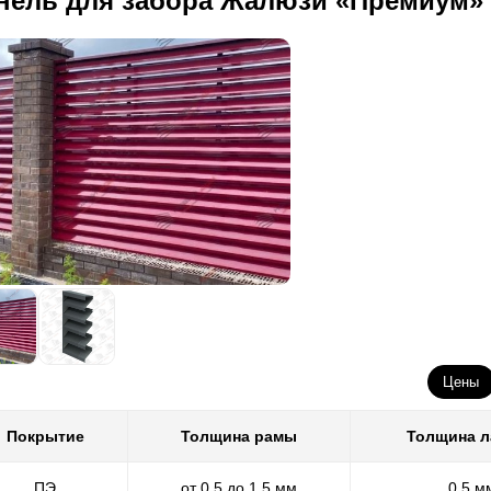
нель для забора Жалюзи «Премиум»
Цены
Покрытие
Толщина рамы
Толщина 
ПЭ
от 0,5 до 1,5 мм
0,5 м