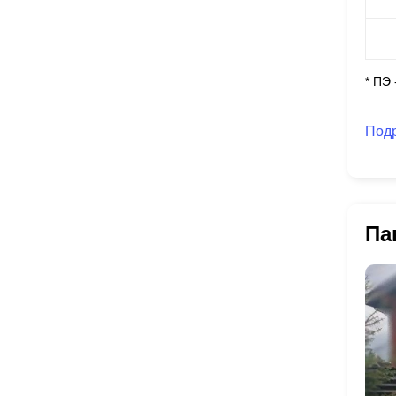
* ПЭ
Под
Па