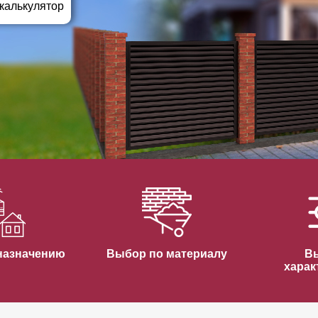
ВЫБОР ПО ХАРАКТЕРИСТИКАМ
 калькулятор
Горизонтальные заборы
Высокие заборы
Красивые, дизайнерские заборы
ВЫБОР ПО СПОСОБУ МОНТАЖА
Заборы под ключ
Готовые заборы
Комплекты заборов-лего "сделай сам"
Быстровозводимые заборы
назначению
Выбор по материалу
В
харак