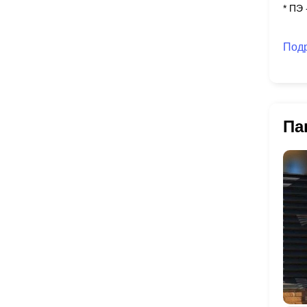
* ПЭ
Под
Па