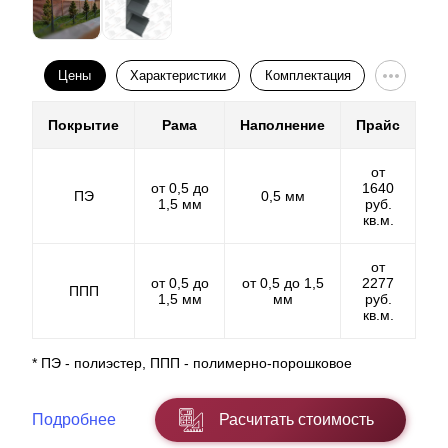
Цены
Характеристики
Комплектация
Покрытие
Рама
Наполнение
Прайс
от
от 0,5 до
1640
ПЭ
0,5 мм
1,5 мм
руб.
кв.м.
от
от 0,5 до
от 0,5 до 1,5
2277
ППП
1,5 мм
мм
руб.
кв.м.
* ПЭ - полиэстер, ППП - полимерно-порошковое
Подробнее
Расчитать стоимость